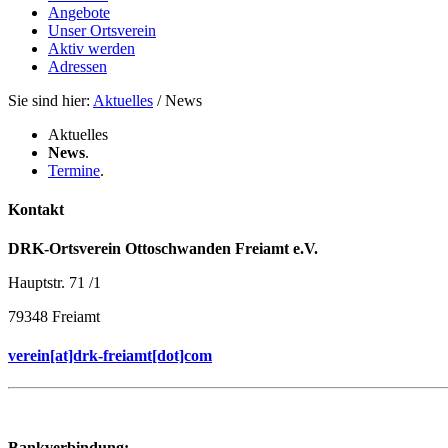
Angebote
Unser Ortsverein
Aktiv werden
Adressen
Sie sind hier:
Aktuelles
/ News
Aktuelles
News
.
Termine
.
Kontakt
DRK-Ortsverein Ottoschwanden Freiamt e.V.
Hauptstr. 71 /1
79348 Freiamt
verein[at]drk-freiamt[dot]com
Bankverbindung: